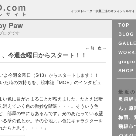
イラストレーター伊藤正道のオフィシャルサイ
ppy Paw
TOP
 のブログです
BLOG
GALL
投
←
前
次
→
WORK
 展」、今週金曜日からスタート！！
稿
ナ
giogio
ビ
SHOP
、いよいよ今週金曜日（5/13）からスタートします！！
ゲ
を描いた時の気持ちを、絵本誌「MOE」のインタビュ
ー
シ
最近
よい色に目がとまることが増えました。たとえば暗
ョ
奥飛騨
ん消えていく色の微妙な階調・・・。そういう色
ン
ん」原
ど、部屋の中にもあるんです。光のあたっている壁
梅雨、
いる壁の色とか。その心地よい色にキャラクターを
飛騨市
れたらと思う。・・・」
ジオジ