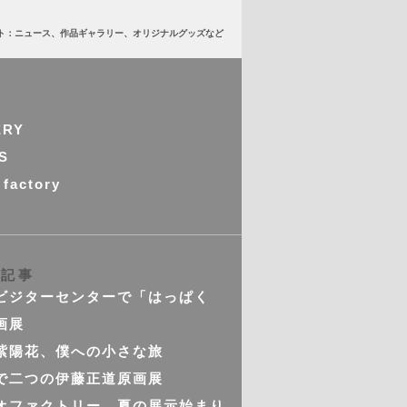
ト：ニュース、作品ギャラリー、オリジナルグッズなど
ERY
S
 factory
の記事
ビジターセンターで「はっぱく
画展
紫陽花、僕への小さな旅
で二つの伊藤正道原画展
オファクトリー 夏の展示始まり