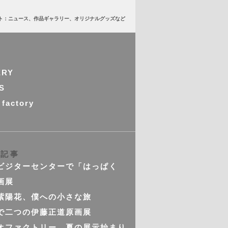
ト：ニュース、作品ギャラリー、オリジナルグッズなど
ERY
S
 factory
の記事
ビジターセンターで「はっぱく
画展
紫陽花、僕への小さな旅
で二つの伊藤正道原画展
オファクトリー 夏の展示始まり