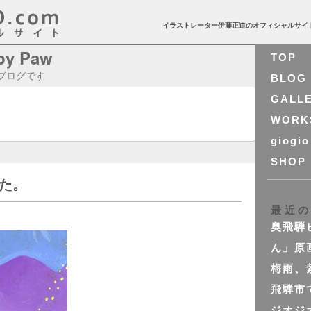
イラストレーター伊藤正道のオフィシャルサイ
ppy Paw
TOP
 のブログです
BLOG
GALL
WORK
giogio
SHOP
した。
最近
奥飛騨
ん」原
梅雨、
飛騨市
ジオジ