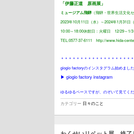
「伊藤正道 原画展」
ミュージアム飛騨
（飛騨・世界生活文化
2023年10月11日（水）～2024年1月31
10:00～18:00休館日：火曜日 12/29～1
TEL:0577-37-6111 http://www.hida-cent
＊＊＊＊＊＊＊＊＊＊＊＊＊＊＊＊＊＊
giogio factory
のインスタグラム始めまし
▶︎
giogio factory instagram
ゆるゆるペースですが、
のぞいて見てく
カテゴリー
日々のこと
わくせいリベット展 終了