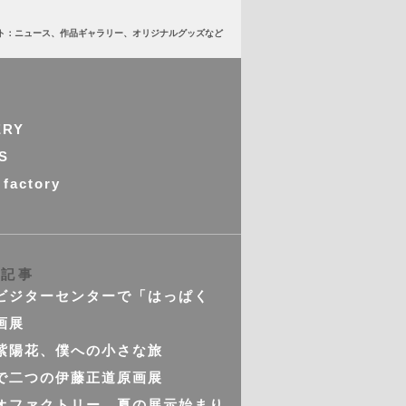
ト：ニュース、作品ギャラリー、オリジナルグッズなど
ERY
S
 factory
の記事
ビジターセンターで「はっぱく
画展
紫陽花、僕への小さな旅
で二つの伊藤正道原画展
オファクトリー 夏の展示始まり