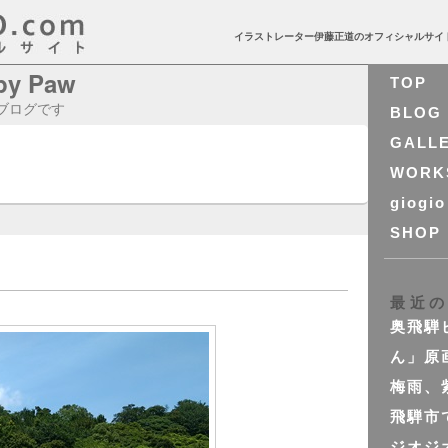
イラストレーター伊藤正道のオフィシャルサイ
ppy Paw
TOP
 のブログです
BLOG
GALL
WORK
giogio
SHOP
最近
奥飛騨
ん」原
梅雨、
飛騨市
ジオジ