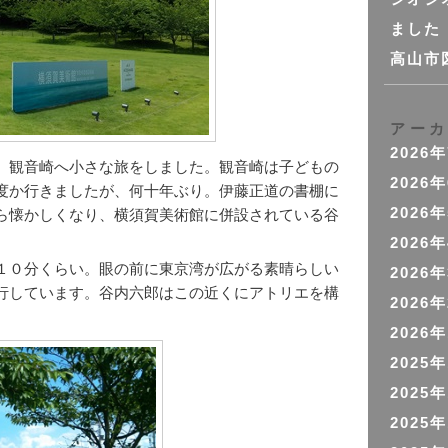
ました
高山市
アー
2026
、観音崎へ小さな旅をしました。観音崎は子どもの
2026
度か行きましたが、何十年ぶり。伊藤正道の書棚に
ら懐かしくなり、横須賀美術館に併設されている谷
2026
。
2026
１０分くらい。眼の前に東京湾が広がる素晴らしい
2026
行しています。谷内六郎はこの近くにアトリエを構
2026
2026
2025
2025
2025