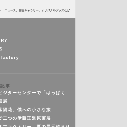
ト：ニュース、作品ギャラリー、オリジナルグッズなど
ERY
S
 factory
の記事
ビジターセンターで「はっぱく
画展
紫陽花、僕への小さな旅
で二つの伊藤正道原画展
オファクトリー 夏の展示始まり