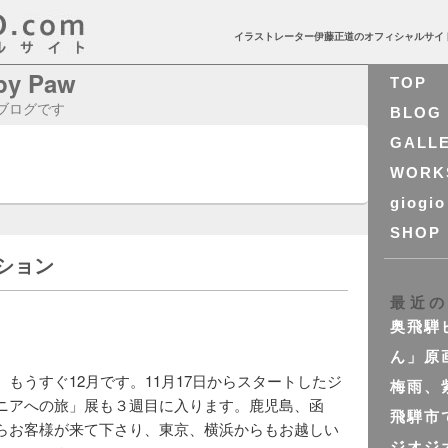
イラストレーター伊藤正道のオフィシャルサイ
ppy Paw
TOP
 のブログです
BLOG
GALL
WORK
giogio
SHOP
ション
最近
奥飛騨
ん」原
もうすぐ12月です。11月17日からスタートしたジ
梅雨、
ニアへの旅」展も３週目に入ります。鹿児島、函
飛騨市
らお客様が来て下さり、東京、横浜からもお越しい
ジオジ