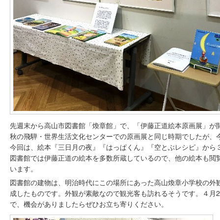
先週末から高山市図書館「煥章館」で、「伊藤正道絵本原画展」が
秋の飛騨・世界生活文化センターでの原画展と同じ時期でしたが、
今回は、絵本『三日月の夜』『はっぱくん』『空とぶレシピ』から
図書館では伊藤正道の絵本を多数所蔵しているので、他の絵本も閲
います。
図書館の建物は、明治時代にこの場所にあった高山煥章小学校の外観
成したものです。外観が素敵なので観光客も訪れるそうです。４月2
で、機会がありましたらぜひお立ち寄りください。