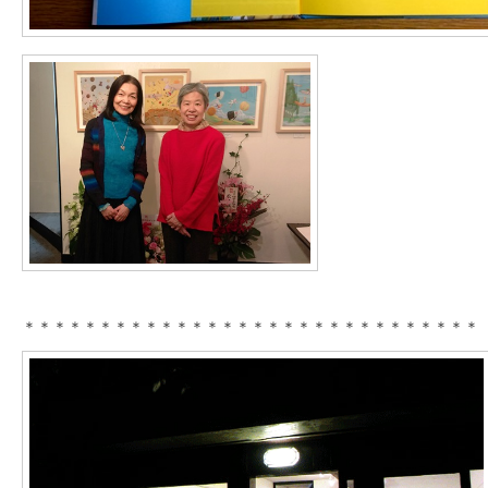
＊＊＊＊＊＊＊＊＊＊＊＊＊＊＊＊＊＊＊＊＊＊＊＊＊＊＊＊＊＊