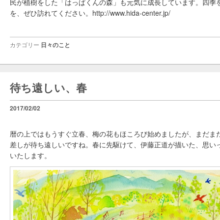
民が植樹をした「はっぱくんの森」も元気に成長しています。四季
を、ぜひ訪れてください。http://www.hida-center.jp/
カテゴリー
日々のこと
待ち遠しい、春
2017/02/02
暦の上ではもうすぐ立春、梅の花もほころび始めましたが、まだま
差しが待ち遠しいですね。春に先駆けて、伊藤正道が描いた、思い
いたします。