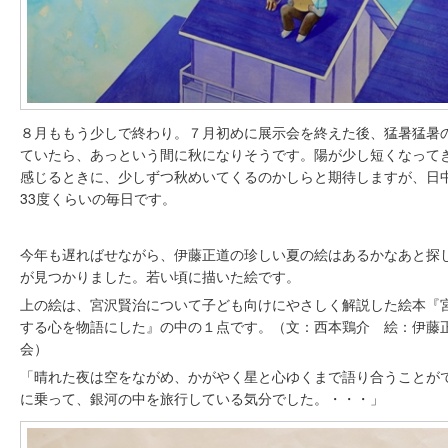
８月ももう少しで終わり。７月初めに展示会を終えた後、猛暑猛暑
ていたら、あっという間に秋になりそうです。陽が少し短くなって
感じるときに、少しずつ秋めいてくるのかしらと期待しますが、日
33度くらいの毎日です。
今年も遅ればせながら、伊藤正道の珍しい夏の絵はあるかなあと探
が見つかりました。若い頃に描いた絵です。
上の絵は、宮沢賢治について子ども向けにやさしく解説した絵本『
する心を物語にした』の中の１点です。（文：西本鶏介 絵：伊藤正
会）
「晴れた夜は空をながめ、かがやく星と心ゆくまで語り合うことが
に乗って、銀河の中を旅行している気分でした。・・・」