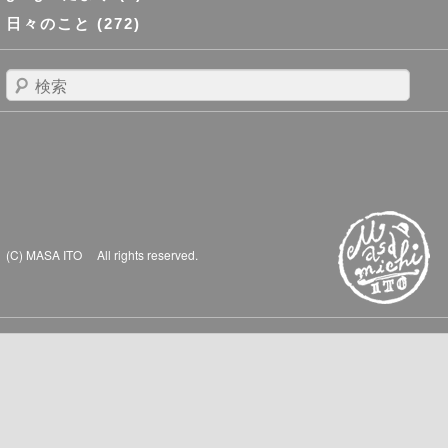
日々のこと
(272)
検
索
(C) MASA ITO All rights reserved.