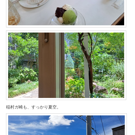
稲村ガ崎も、すっかり夏空。