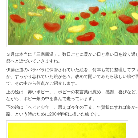
３月は本当に「三寒四温」。数日ごとに暖かい日と寒い日を繰り返
節へと近づいていきますね。
伊藤正道のバラバラに保管されていた絵を、何年も前に整理してフ
が、すっかり忘れていた絵が色々。改めて開いてみたら珍しい絵や
で、その中から何点かご紹介します。
上の絵は「赤いポピー」。ポピーの花言葉は慰め、感謝、喜びなど
ながら、ポピー畑の中を喜んで走っています。
下の絵は「ヘビと少年」。思えば今年の干支、年賀状にすれば良か
路」という詩のために2004年頃に描いた絵です。