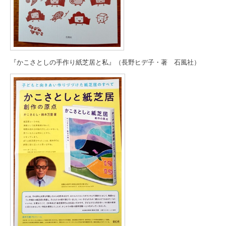
『かこさとしの手作り紙芝居と私』（長野ヒデ子・著 石風社）