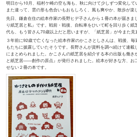
明日から10月、稲村ケ崎の空も海も、秋に向けて少しずつ変化して
また違って、雲の形も色合いもおもしろく、風も爽やか、散歩が楽
先日、鎌倉在住の絵本作家の長野ヒデ子さんから１冊の本が届きま
り紙芝居と私』です。戦前・戦後、自転車をひいて町を回り歩く紙
代も、もう皆さん70歳以上だと思いますが、「紙芝居」が今また見
３年前に92歳で亡くなった絵本作家のかこさとしさんは、戦後、毎
もたちに披露していたそうです。長野さんが資料を調べ続けて連載
にまとめられました。かこさんの紙芝居を紹介する本の出版も働き
と紙芝居――創作の原点』が発行されました。絵本が好きな方、お
せない２冊の本です。