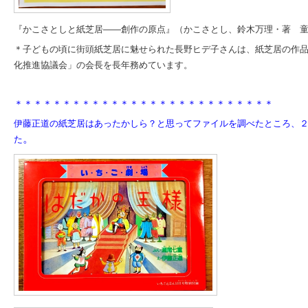
『かこさとしと紙芝居――創作の原点』（かこさとし、鈴木万理・著 
＊子どもの頃に街頭紙芝居に魅せられた長野ヒデ子さんは、
紙芝居の作
化推進協議会」の会長を長年務めています。
＊＊＊＊＊＊＊＊＊＊＊＊＊＊＊＊＊＊＊＊＊＊＊＊＊＊＊
伊藤正道の紙芝居はあったかしら？と思ってファイルを調べたところ、
。
た