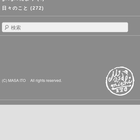
日々のこと
(272)
検
索
(C) MASA ITO All rights reserved.