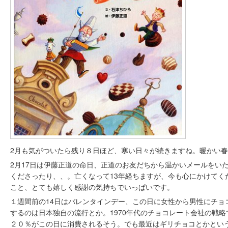
2月も気がついたら残り８日ほど、寒い日々が続きますね。暖かい
2月17日は伊藤正道の命日、正道のお友だちから温かいメールをい
くださったり、、。亡くなって13年経ちますが、今も心にかけてく
こと、とても嬉しく感謝の気持ちでいっぱいです。
１週間前の14日はバレンタインデー、この日に女性から男性にチョ
するのは日本独自の流行とか。1970年代のチョコレート会社の戦
２０％がこの日に消費されるそう。でも最近はギリチョコとかとい