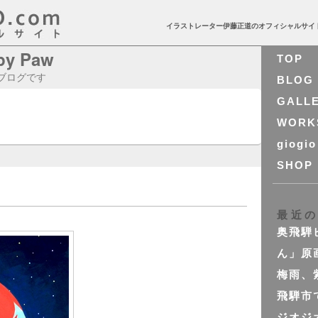
イラストレーター伊藤正道のオフィシャルサイ
ppy Paw
TOP
 のブログです
BLOG
GALL
WORK
giogio
SHOP
最近
奥飛騨
ん」原
梅雨、
飛騨市
ジオジ