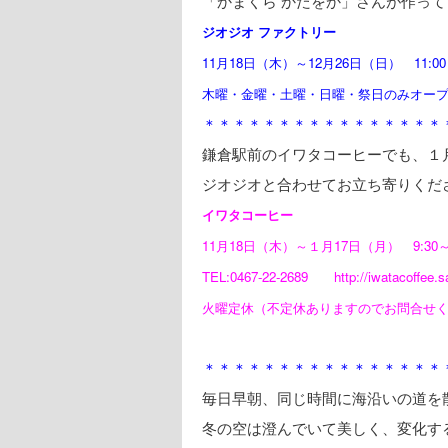
「かまくら かたをか」さんが作っ
ジオジオ
ファクトリー
11月18日（木）～12月26日（日） 11:00～
木曜・金曜・土曜・日曜・祭日のみオー
＊＊＊＊＊＊＊＊＊＊＊＊＊＊＊＊
鎌倉駅前のイワタコーヒーでも、１
ジオジオと合わせてお立ち寄りくだ
イワタコーヒー
11月18日（木）～１月17日（月） 9:30～1
TEL:0467-22-2689 http://iwatacoffee.sa
火曜定休（不定休ありますのでお問合せ
＊＊＊＊＊＊＊＊＊＊＊＊＊＊＊＊
毎日早朝、同じ時間に海沿いの道を
冬の空は澄んでいて美しく、変化す