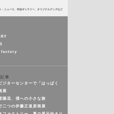
ト：ニュース、作品ギャラリー、オリジナルグッズなど
ERY
S
 factory
の記事
ビジターセンターで「はっぱく
画展
紫陽花、僕への小さな旅
で二つの伊藤正道原画展
オファクトリー 夏の展示始まり