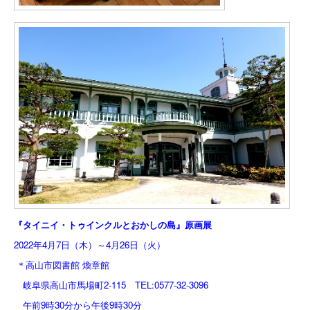
『タイニイ・トゥインクルとおかしの島』原画展
2022年4月7日（木）～4月26日（火）
＊
高山市図書
館 煥章館
岐阜県高山市馬場町2-115 TEL:0577-32-3096
午前9時30分から午後9時30分