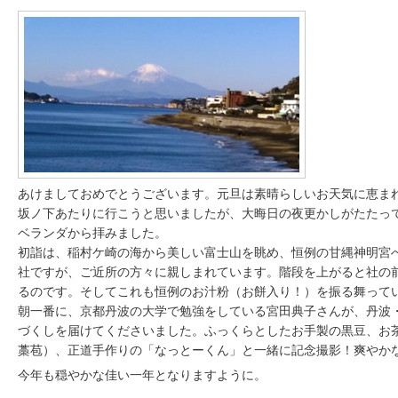
あけましておめでとうございます。元旦は素晴らしいお天気に恵ま
坂ノ下あたりに行こうと思いましたが、大晦日の夜更かしがたたっ
ベランダから拝みました。
初詣は、稲村ケ崎の海から美しい富士山を眺め、恒例の甘縄神明宮
社ですが、ご近所の方々に親しまれています。階段を上がると社の
るのです。そしてこれも恒例のお汁粉（お餅入り！）を振る舞って
朝一番に、京都丹波の大学で勉強をしている宮田典子さんが、丹波
づくしを届けてくださいました。ふっくらとしたお手製の黒豆、お
藁苞）、正道手作りの「なっとーくん」と一緒に記念撮影！爽やか
今年も穏やかな佳い一年となりますように。