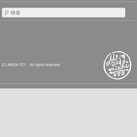
検
索
(C) MASA ITO All rights reserved.